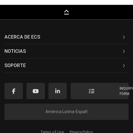
keyboard_capslock
ACERCA DE ECS
NOTICIAS
SOPORTE
INQUIR
FORM
América Latina-Españ
Terms of Use
Privacy Policy