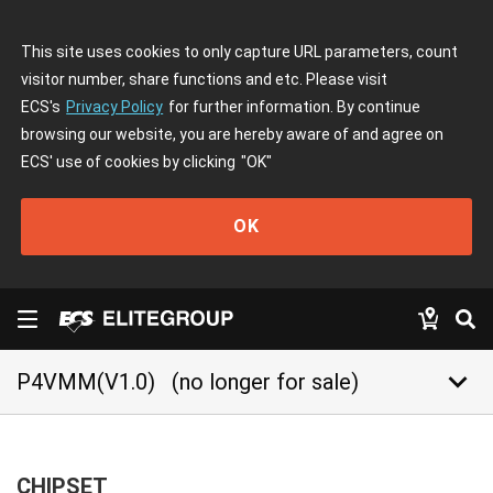
This site uses cookies to only capture URL parameters, count
visitor number, share functions and etc. Please visit
ECS's
Privacy Policy
for further information. By continue
browsing our website, you are hereby aware of and agree on
ECS' use of cookies by clicking
"OK"
OK
keyboard_arrow_down
P4VMM(V1.0)
(no longer for sale)
CHIPSET