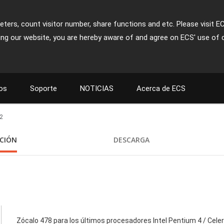
ters, count visitor number, share functions and etc. Please visit E
ing our website, you are hereby aware of and agree on ECS' use of 
os
Soporte
NOTICIAS
Acerca de ECS
2
ACIÓN
DESCARGA
Zócalo 478 para los últimos procesadores Intel Pentium 4 / Cele