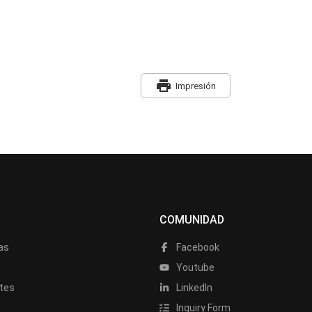
print
Impresión
COMUNIDAD
as
Facebook
a
Youtube
tes
LinkedIn
Inquiry Form