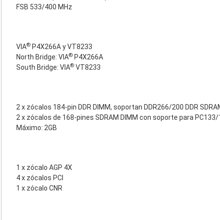
FSB 533/400 MHz
®
VIA
P4X266A y VT8233
®
North Bridge: VIA
P4X266A
®
South Bridge: VIA
VT8233
2 x zócalos 184-pin DDR DIMM, soportan DDR266/200 DDR SDRA
2 x zócalos de 168-pines SDRAM DIMM con soporte para PC133
Máximo: 2GB
1 x zócalo AGP 4X
4 x zócalos PCI
1 x zócalo CNR