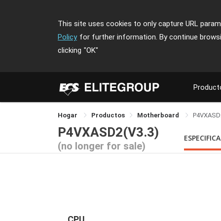
This site uses cookies to only capture URL parame
Policy
for further information. By continue brows
clicking
"OK"
Product
Hogar
Productos
Motherboard
P4VXASD
P4VXASD2(V3.3)
ESPECIFIC
(no longer for sale)
CPU