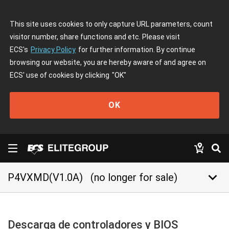
This site uses cookies to only capture URL parameters, count
visitor number, share functions and etc. Please visit
ECS's
Privacy Policy
for further information. By continue
browsing our website, you are hereby aware of and agree on
ECS' use of cookies by clicking
"OK"
OK
keyboard_arrow_down
P4VXMD(V1.0A)
(no longer for sale)
Descarga de controladores y BIOS