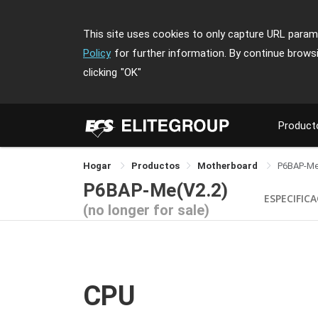
This site uses cookies to only capture URL parame
Policy
for further information. By continue brows
clicking
"OK"
Product
Hogar
Productos
Motherboard
P6BAP-M
P6BAP-Me(V2.2)
ESPECIFIC
(no longer for sale)
CPU