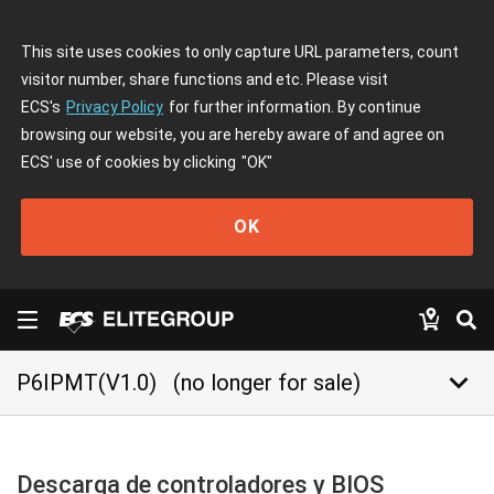
This site uses cookies to only capture URL parameters, count
visitor number, share functions and etc. Please visit
ECS's
Privacy Policy
for further information. By continue
browsing our website, you are hereby aware of and agree on
ECS' use of cookies by clicking
"OK"
OK
keyboard_arrow_down
P6IPMT(V1.0)
(no longer for sale)
Descarga de controladores y BIOS