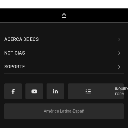
keyboard_capslock
ACERCA DE ECS
NOTICIAS
SOPORTE
INQUIR
FORM
América Latina-Españ