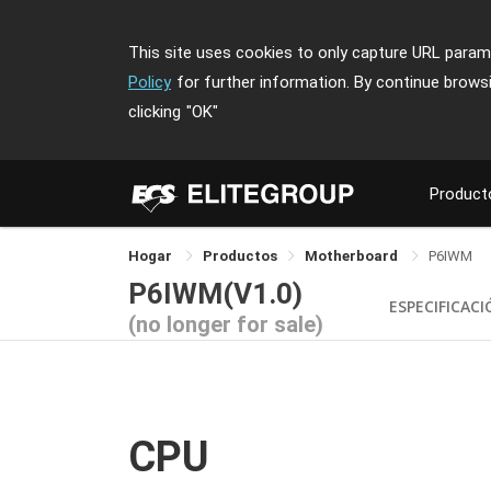
This site uses cookies to only capture URL parame
Policy
for further information. By continue brows
clicking
"OK"
Product
Hogar
Productos
Motherboard
P6IWM
P6IWM(V1.0)
ESPECIFICAC
(no longer for sale)
CPU