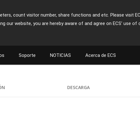
ters, count visitor number, share functions and etc. Please visit E
ing our website, you are hereby aware of and agree on ECS' use of 
os
Soporte
NOTICIAS
Acerca de ECS
IÓN
DESCARGA