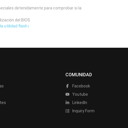
speciales detenidamente para comprobar si la
lización del BIOS.
la utilidad flash）
COMUNIDAD
as
Facebook
a
Youtube
tes
LinkedIn
Inquiry Form