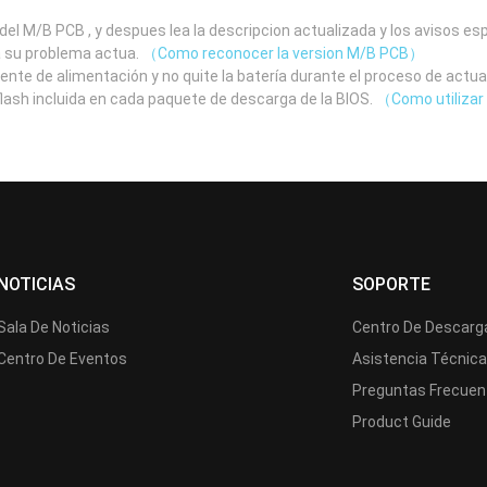
el M/B PCB , y despues lea la descripcion actualizada y los avisos e
a su problema actua.
（Como reconocer la version M/B PCB）
uente de alimentación y no quite la batería durante el proceso de actua
 flash incluida en cada paquete de descarga de la BIOS.
（Como utilizar 
NOTICIAS
SOPORTE
Sala De Noticias
Centro De Descarg
Centro De Eventos
Asistencia Técnic
Preguntas Frecuen
Product Guide