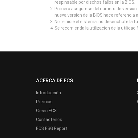
respinsable por dischos fallos en la BIOS.
Primero asegurese del numero de version d
nueva version de la BIOS hace referencia 
No reinicie el sistema, no desenchufe la f
Se recomienda la utilizacion de la utilidad
ACERCA DE ECS
Introducción
Premios
Green ECS
Contáctenos
ECS ESG Report