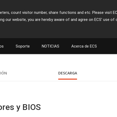
ters, count visitor number, share functions and etc. Please visit E
ing our website, you are hereby aware of and agree on ECS' use of 
os
Soporte
NOTICIAS
Acerca de ECS
CIÓN
DESCARGA
ores y BIOS