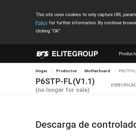
This site uses cookies to only capture URL parame
Policy
for further information. By continue brows
clicking
"OK"
Product
Hogar
Productos
Motherboard
P6STP-FL
P6STP-FL(V1.1)
ESPECIFICA
(no longer for sale)
Descarga de controlad