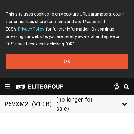
This site uses cookies to only capture URL parameters, count
visitor number, share functions and etc. Please visit
ECS's
Privacy Policy
for further information. By continue
browsing our website, you are hereby aware of and agree on
ECS' use of cookies by clicking
"OK"
OK
(no longer for
keyboard_arrow_down
P6VXM2T(V1.0B)
sale)