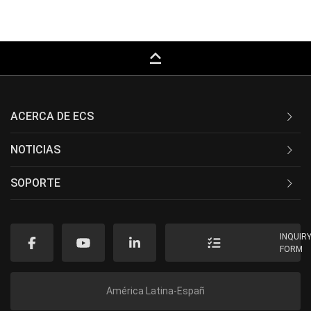
keyboard_capslock
ACERCA DE ECS
NOTICIAS
SOPORTE
INQUIR
FORM
América Latina-Españ