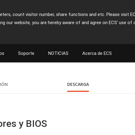
ters, count visitor number, share functions and etc. Please visit E
ing our website, you are hereby aware of and agree on ECS' use of 
os
Soporte
NOTICIAS
Acerca de ECS
CIÓN
DESCARGA
ores y BIOS