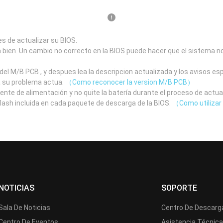
s de actualizar su BIOS.
a bien. Un cambio no correcto en la BIOS puede hacer que el sistema n
el M/B PCB , y despues lea la descripcion actualizada y los avisos e
a su problema actua.
（Como reconocer la version M/B PCB）
uente de alimentación y no quite la batería durante el proceso de actua
 flash incluida en cada paquete de descarga de la BIOS.
（Como utilizar 
NOTICIAS
SOPORTE
Sala De Noticias
Centro De Descarg
Centro De Eventos
Asistencia Técnic