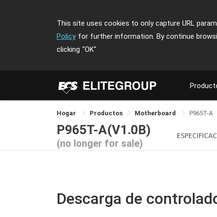
This site uses cookies to only capture URL parame
Policy
for further information. By continue brows
clicking
"OK"
Product
Hogar
Productos
Motherboard
P965T-A
P965T-A(V1.0B)
ESPECIFICA
(no longer for sale)
Descarga de controlad