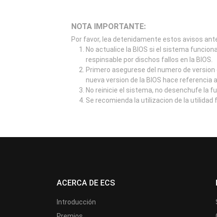
NOTA IMPORTANTE:
Por favor, lea detenidamente estos avisos ante
No actualice la BIOS si el sistema funcion
respinsable por dischos fallos en la BIOS.
Primero asegurese del numero de version d
nueva version de la BIOS hace referencia 
No reinicie el sistema, no desenchufe la f
Se recomienda la utilizacion de la utilidad
ACERCA DE ECS
Introducción
Premios