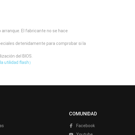
o arranque. El fabricante no se hace
speciales detenidamente para comprobar si la
lización del BIOS.
la utilidad flash）
COMUNIDAD
as
Facebook
a
Youtube