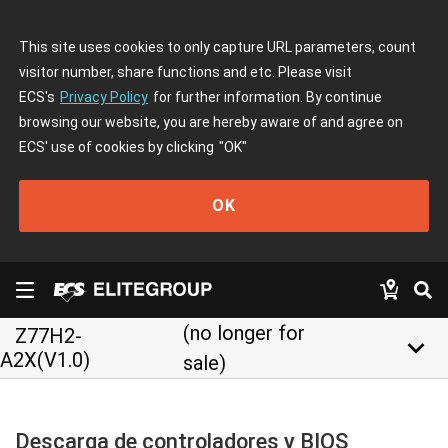
This site uses cookies to only capture URL parameters, count
visitor number, share functions and etc. Please visit
ECS's
Privacy Policy
for further information. By continue
browsing our website, you are hereby aware of and agree on
ECS' use of cookies by clicking
"OK"
OK
(no longer for
Z77H2-
keyboard_arrow_down
A2X(V1.0)
sale)
Descarga de controladores y BIOS