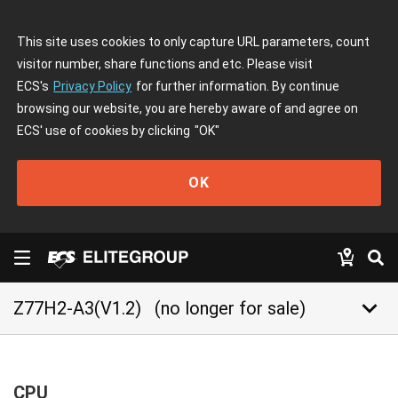
This site uses cookies to only capture URL parameters, count
visitor number, share functions and etc. Please visit
ECS's
Privacy Policy
for further information. By continue
browsing our website, you are hereby aware of and agree on
ECS' use of cookies by clicking
"OK"
OK
keyboard_arrow_down
Z77H2-A3(V1.2)
(no longer for sale)
CPU