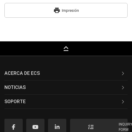
print
Impresión
keyboard_capslock
ACERCA DE ECS
NOTICIAS
SOPORTE
INQUIR
FORM