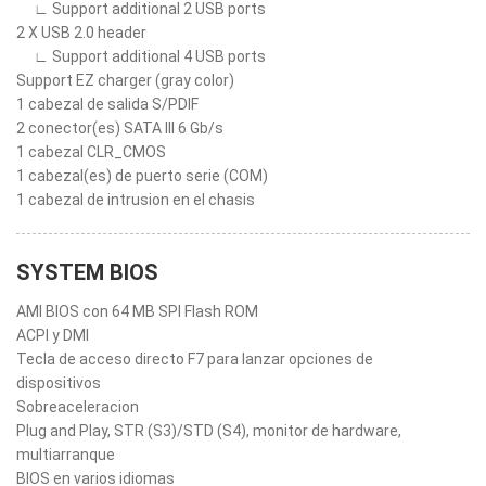
∟ Support additional 2 USB ports
2 X USB 2.0 header
∟ Support additional 4 USB ports
Support EZ charger (gray color)
1 cabezal de salida S/PDIF
2 conector(es) SATA III 6 Gb/s
1 cabezal CLR_CMOS
1 cabezal(es) de puerto serie (COM)
1 cabezal de intrusion en el chasis
SYSTEM BIOS
AMI BIOS con 64 MB SPI Flash ROM
ACPI y DMI
Tecla de acceso directo F7 para lanzar opciones de
dispositivos
Sobreaceleracion
Plug and Play, STR (S3)/STD (S4), monitor de hardware,
multiarranque
BIOS en varios idiomas