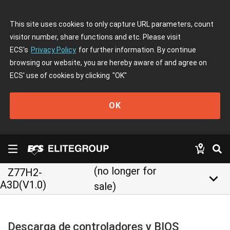
This site uses cookies to only capture URL parameters, count
visitor number, share functions and etc. Please visit
ECS's
Privacy Policy
for further information. By continue
browsing our website, you are hereby aware of and agree on
ECS' use of cookies by clicking
"OK"
OK
(no longer for
Z77H2-
keyboard_arrow_down
A3D(V1.0)
sale)
Descarga de controladores y BIOS