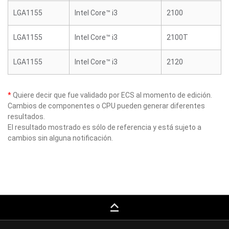
LGA1155
Intel Core™ i3
2100
LGA1155
Intel Core™ i3
2100T
LGA1155
Intel Core™ i3
2120
*
Quiere decir que fue validado por ECS al momento de edición.
Cambios de componentes o CPU pueden generar diferentes
resultados.
El resultado mostrado es sólo de referencia y está sujeto a
cambios sin alguna notificación.
keyboard_capslock