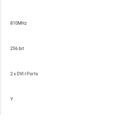
810MHz
256 bit
2 x DVI-I Ports
Y