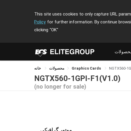
This site uses cookies to only capture URL parame
Policy
for further information. By continue brows
clicking
"OK"
حصولات
خانه
محصولات
Graphics Cards
NGTX560-1G
NGTX560-1GPI-F1(V1.0)
(no longer for sale)
موتور گرافیکی