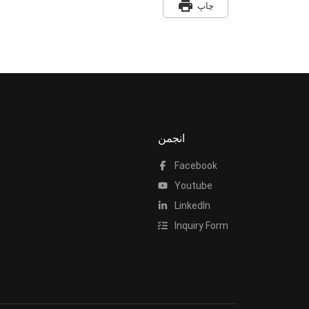
print
چاپ
انجمن
Facebook
Youtube
LinkedIn
Inquiry Form