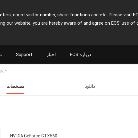
ters, count visitor number, share functions and etc. Please visit E
ing our website, you are hereby aware of and agree on ECS' use of 
م
Support
اخبار
ECS درباره
PI-F1
دانلود
مشخصات
NVIDIA GeForce GTX560