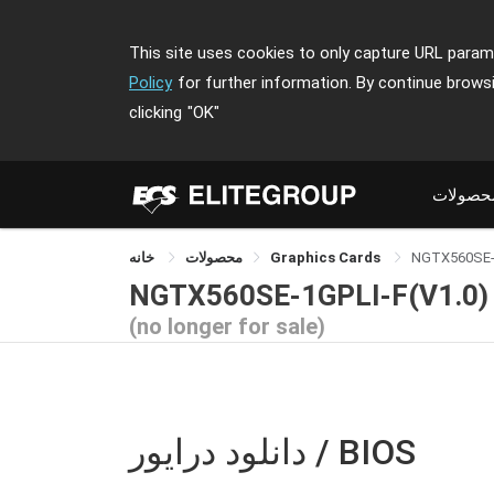
This site uses cookies to only capture URL parame
Policy
for further information. By continue brows
clicking
"OK"
حصولات
NGTX560SE-
Graphics Cards
محصولات
خانه
NGTX560SE-1GPLI-F(V1.0)
(no longer for sale)
دانلود درایور / BIOS