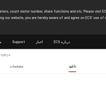
ters, count visitor number, share functions and etc. Please visit E
ing our website, you are hereby aware of and agree on ECS' use of 
ECS درباره
اخبار
Support
م
1GPLI-F
دانلود
مشخصات