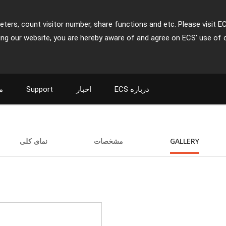
ters, count visitor number, share functions and etc. Please visit E
ing our website, you are hereby aware of and agree on ECS' use of 
م
Support
اخبار
ECS درباره
نمای کلی
مشخصات
GALLERY