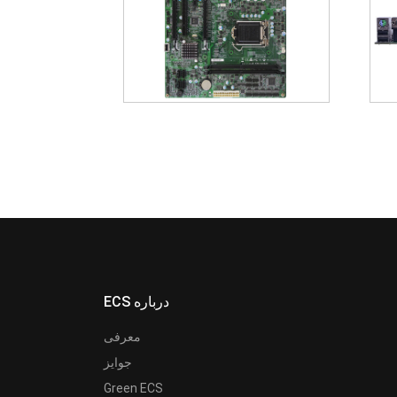
ECS درباره
معرفی
جوایز
Green ECS