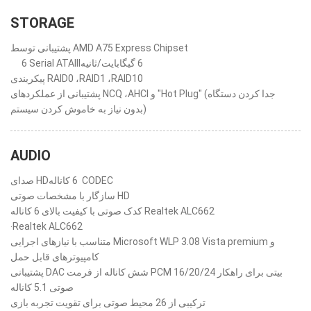
STORAGE
پشتیبانی توسط AMD A75 Express Chipset
6 ‎Serial ATAIII‎‏ 6 گیگابایت/ثانیه
پیکربندی RAID0 ،RAID1 ،RAID10
پشتیبانی از عملکردهای NCQ ،AHCI و "Hot Plug" (جدا کردن دستگاه
بدون نیاز به خاموش کردن سیستم)
AUDIO
صدای HD‏ 6 کاناله CODEC
سازگار با مشخصات صوتی HD
کدک صوتی با کیفیت بالای 6 کاناله Realtek ALC662
‧Realtek ALC662
متناسب با نیازهای اجرایی Microsoft WLP 3.08 Vista premium و
کامپیوترهای قابل حمل
پشتیبانی DAC شش کاناله از فرمت PCM 16/20/24 بیتی برای راهکار
صوتی 5.1 کاناله
ترکیبی از 26 محیط صوتی برای تقویت تجربه بازی