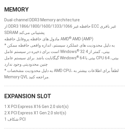
MEMORY
Dual-channel DDR3 Memory architecture
از DDR3 1866/1800/1600/1333/1066 حافظه غیر ECC غیر بافری
SDRAM پشتیبانی می‌کند
®
مادول های حافظه پروفایل حافظه AMD
AMD (AMP)
* به دلیل محدودیت های عملکرد سیستم، اندازه واقعی حافظه ممکن
®
32 بیتی، کمتر از 4
است برای ذخیره در سیستم عامل Windows
®
64 بیتی با CPU 64 بیتی،
گیگابایت باشد. برای سیستم عامل Windows
چنین محدودیتی وجود ندارد
* به دلیل محدودیت مشخصات AMD CPU، لطفاً برای اطلاعات بیشتر به
Memory QVL مراجعه کنید.
EXPANSION SLOT
1 X PCI Express X16 Gen 2.0 slot(s)
2 X PCI Express X1 Gen 2.0 slot(s)
1 شکاف PCI