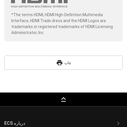
*The terms HDMI, HDMI High-Definition Multimedia
Interface, HDMI Trade dress and the HDMI Logos are
trademarks or registered trademarks of HDMI Licensing
Administrator, Inc.
print
چاپ
keyboard_capslock
ECS درباره