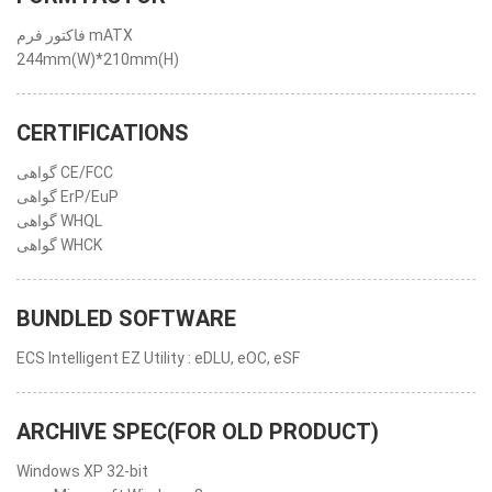
فاکتور فرم mATX
244mm(W)*210mm(H)
CERTIFICATIONS
گواهی CE/FCC
گواهی ErP/EuP
گواهی WHQL
گواهی WHCK
BUNDLED SOFTWARE
ECS Intelligent EZ Utility : eDLU, eOC, eSF
ARCHIVE SPEC(FOR OLD PRODUCT)
Windows XP 32-bit