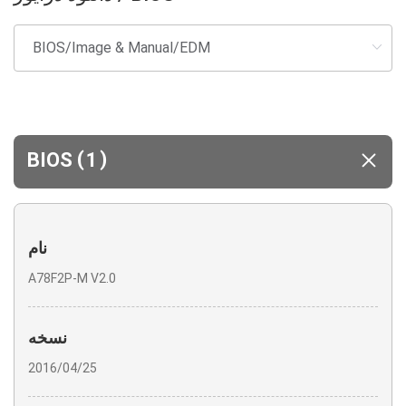
(
)
BIOS
1
نام
A78F2P-M V2.0
نسخه
2016/04/25