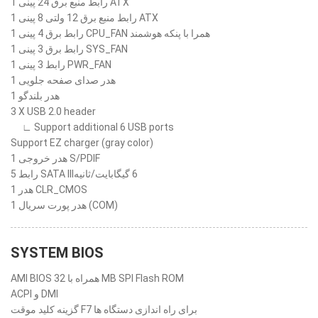
1 رابط منبع برق 24 پینی ATX
1 رابط منبع برق 12 ولتی 8 پینی ATX
1 رابط برق 4 پینی CPU_FAN همرا با پنکه هوشمند
1 رابط برق 3 پینی SYS_FAN
1 رابط 3 پینی PWR_FAN
1 هدر صدای صفحه جلویی
1 هدر بلندگو
3 X USB 2.0 header
∟ Support additional 6 USB ports
Support EZ charger (gray color)
1 هدر خروجی S/PDIF
5 رابط SATA III‏ 6 گیگابایت/ثانیه
1 هدر CLR_CMOS
1 هدر پورت سریال (COM)
SYSTEM BIOS
AMI BIOS همراه با 32 MB SPI Flash ROM
ACPI و DMI
گزینه کلید موقت F7 برای راه اندازی دستگاه ها