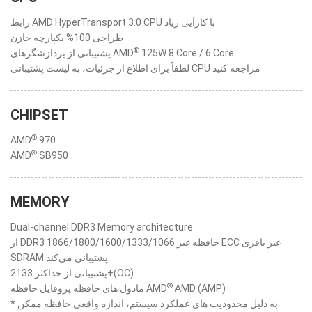
رابط AMD HyperTransport 3.0 CPU با کارآیی زیاد
طراحی 100% یکپارچه خازن
®
پشتیبانی از پردازشگرهای AMD
125W 8 Core / 6 Core
لطفاً برای اطلاع از جزئیات، به لیست پشتیبانی CPU مراجعه کنید
CHIPSET
®
AMD
970
®
AMD
SB950
MEMORY
Dual-channel DDR3 Memory architecture
از DDR3 1866/1800/1600/1333/1066 حافظه غیر ECC غیر بافری
SDRAM پشتیبانی می‌کند
پشتیبانی از حداکثر 2133+(OC)
®
مادول های حافظه پروفایل حافظه AMD
AMD (AMP)
* به دلیل محدودیت های عملکرد سیستم، اندازه واقعی حافظه ممکن