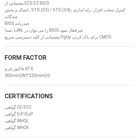
پشتیبانی از ECS EZ BIOS
اتصال و پخش، ‎STR (S3) / STD (S4)‎، کنترل سخت افزار، راه اندازی
چندگانه
BIOS چندزبانه
صدا، LAN، را می توان در BIOS غیرفعال نمود
پشتیبانی از کلید دسترسی سریع PgUp برای پاک کردن CMOS
FORM FACTOR
فاکتور فرم ATX
305mm(W)*220mm(H)
CERTIFICATIONS
گواهی CE/FCC
گواهی ErP/EuP
گواهی WHQL
گواهی WHCK