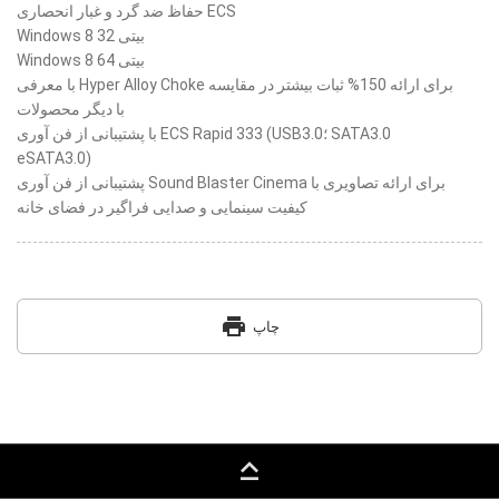
حفاظ ضد گرد و غبار انحصاری ECS
Windows 8 32 بیتی
Windows 8 64 بیتی
با معرفی Hyper Alloy Choke برای ارائه 150% ثبات بیشتر در مقایسه
با دیگر محصولات
با پشتیبانی از فن آوری ECS Rapid 333 (USB3.0؛ SATA3.0
eSATA3.0)
پشتیبانی از فن آوری Sound Blaster Cinema برای ارائه تصاویری با
کیفیت سینمایی و صدایی فراگیر در فضای خانه
print
چاپ
keyboard_capslock