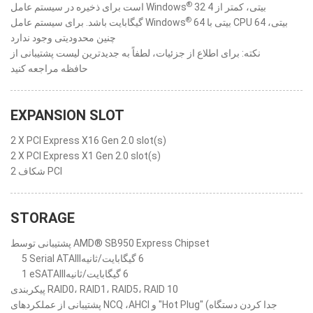
®
32 بیتی، کمتر از 4
است برای ذخیره در سیستم عامل Windows
®
64 بیتی با CPU 64 بیتی،
گیگابایت باشد. برای سیستم عامل Windows
چنین محدودیتی وجود ندارد
نکته: برای اطلاع از جزئیات، لطفاً به جدیدترین لیست پشتیبانی از
حافظه مراجعه کنید
EXPANSION SLOT
2 X PCI Express X16 Gen 2.0 slot(s)
2 X PCI Express X1 Gen 2.0 slot(s)
2 شکاف PCI
STORAGE
پشتیبانی توسط AMD® SB950 Express Chipset
5 ‎Serial ATAIII‎‏ 6 گیگابایت/ثانیه
1 ‎eSATAIII‎‏ 6 گیگابایت/ثانیه
پیکربندی ‎RAID0،‏ RAID1، ‏RAID5،‏ RAID 10‎
پشتیبانی از عملکردهای NCQ ،AHCI و "Hot Plug" (جدا کردن دستگاه