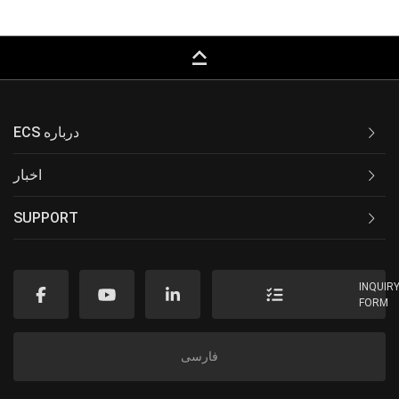
keyboard_capslock
ECS درباره
اخبار
SUPPORT
INQUIR
FORM
فارسی