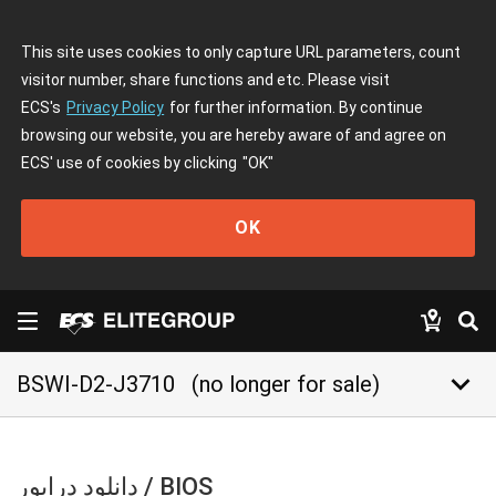
This site uses cookies to only capture URL parameters, count
visitor number, share functions and etc. Please visit
ECS's
Privacy Policy
for further information. By continue
browsing our website, you are hereby aware of and agree on
ECS' use of cookies by clicking
"OK"
OK
keyboard_arrow_down
BSWI-D2-J3710
(no longer for sale)
دانلود درایور / BIOS