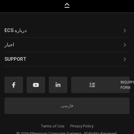
keyboard_capslock
ECS درباره
اخبار
SUPPORT
INQUIR
FORM
فارسی
Terms of Use
Privacy Policy
© 2026 Elitegroup Computer Systems. All Rights Reserved.