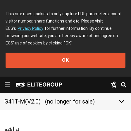
This site uses cookies to only capture URL parameters, count
visitor number, share functions and etc. Please visit
ECS's
Privacy Policy
for further information. By continue
browsing our website, you are hereby aware of and agree on
ECS' use of cookies by clicking
"OK"
OK
keyboard_arrow_down
G41T-M(V2.0)
(no longer for sale)
تراشه