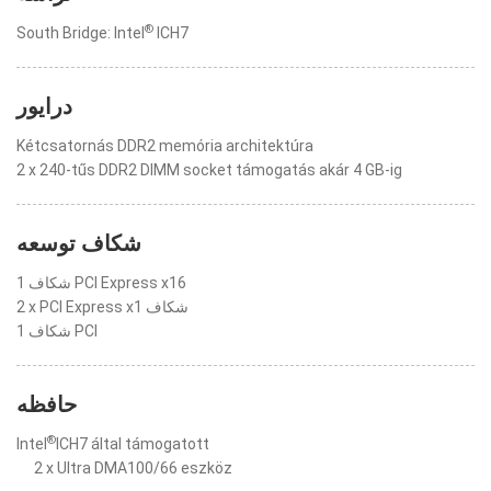
®
South Bridge: Intel
ICH7
درایور
Kétcsatornás DDR2 memória architektúra
2 x 240-tűs DDR2 DIMM socket támogatás akár 4 GB-ig
شکاف توسعه
1 شکاف PCI Express x16
2 x PCI Express x1 شکاف
1 شکاف PCI
حافظه
®
Intel
ICH7 által támogatott
2 x Ultra DMA100/66 eszköz