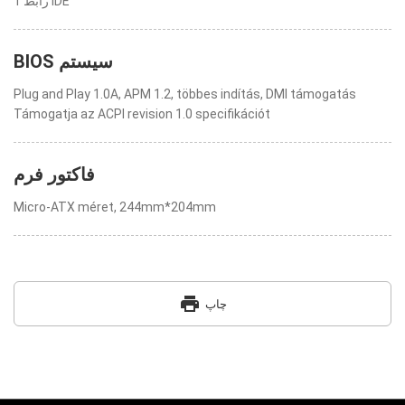
1 رابط IDE
BIOS سیستم
Plug and Play 1.0A, APM 1.2, többes indítás, DMI támogatás
Támogatja az ACPI revision 1.0 specifikációt
فاکتور فرم
Micro-ATX méret, 244mm*204mm
print
چاپ