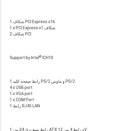
1 شکاف PCI Express x16
1 x PCI Express x1 شکاف
2 شکاف PCI
®
Support by Intel
ICH10
1 رابط صفحه کلید PS/2 و ماوس PS/2
4 x USB port
1 x VGA port
1 x COM Port
1 رابط RJ45 LAN
1 رابط منبع برق 24 پین ATX و رابط 4 پین 12V