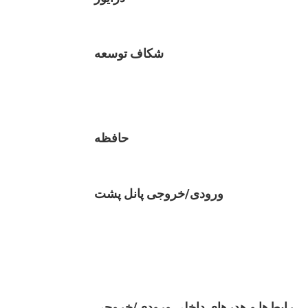
شکاف توسعه
حافظه
ورودی/خروجی پانل پشت
رابط‌ها و هدرهای داخلی ورودی/خروجی