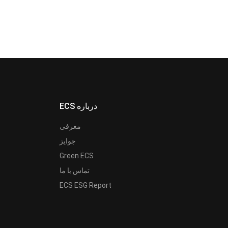
ECS درباره
معرفی
جوایز
Green ECS
تماس با ما
ECS ESG Report