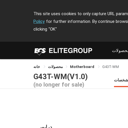
This site uses cookies to only capture URL parame
Policy
for further information. By continue brows
clicking
"OK"
حصولات
خانه
محصولات
Motherboard
G43T-WM
G43T-WM(V1.0)
شخصات
(no longer for sale)
درایور