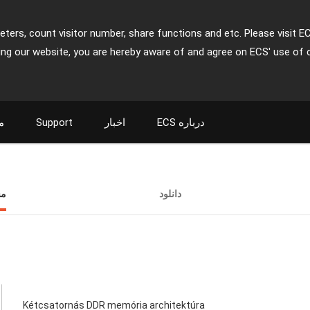
ters, count visitor number, share functions and etc. Please visit E
ing our website, you are hereby aware of and agree on ECS' use of 
م
Support
اخبار
ECS درباره
دانلود
م
Kétcsatornás DDR memória architektúra