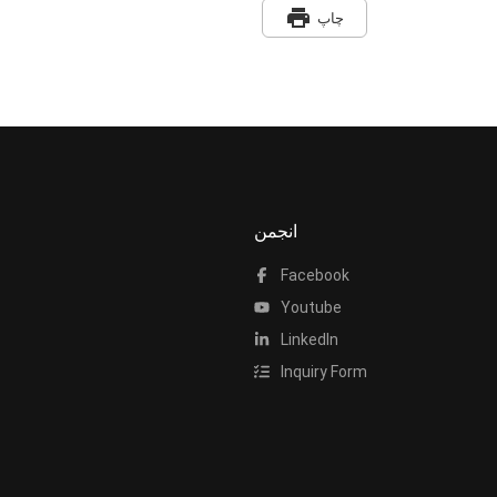
print
چاپ
انجمن
Facebook
Youtube
LinkedIn
Inquiry Form