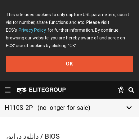
This site uses cookies to only capture URL parameters, count
visitor number, share functions and etc. Please visit
ECS's
Privacy Policy
for further information. By continue
browsing our website, you are hereby aware of and agree on
ECS' use of cookies by clicking
"OK"
OK
keyboard_arrow_down
H110S-2P
(no longer for sale)
دانلود درایور / BIOS