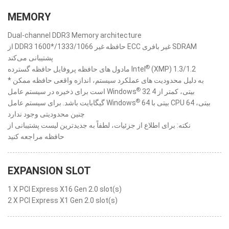
MEMORY
Dual-channel DDR3 Memory architecture
از DDR3 1600*/1333/1066 حافظه غیر ECC غیر بافری SDRAM
پشتیبانی می‌کند
®
مادول های حافظه پروفایل حافظه گسترده Intel
(XMP) 1.3/1.2
* به دلیل محدودیت های عملکرد سیستم، اندازه واقعی حافظه ممکن
®
32 بیتی، کمتر از 4
است برای ذخیره در سیستم عامل Windows
®
64 بیتی با CPU 64 بیتی،
گیگابایت باشد. برای سیستم عامل Windows
چنین محدودیتی وجود ندارد
نکته: برای اطلاع از جزئیات، لطفاً به جدیدترین لیست پشتیبانی از
حافظه مراجعه کنید
EXPANSION SLOT
1 X PCI Express X16 Gen 2.0 slot(s)
2 X PCI Express X1 Gen 2.0 slot(s)