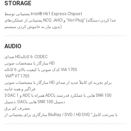
STORAGE
پشتیبانی توسط Intel® H61 Express Chipset
پشتیبانی از عملکردهای NCQ ،AHCI و "Hot Plug" (جدا کردن دستگاه
بدون نیاز به خاموش کردن سیستم)
AUDIO
صدای HD‏ 6 کاناله CODEC
سازگار با مشخصات صوتی HD
کدک صوتی با کیفیت بالای 6 کاناله VIA 1705
®
‧VIA
VT1705
سازگار با مشخصات صوتی HD برای تجربه ای کاملاً جدید از صدای
فراگیر و همه جانبه
3 DAC و 1 ADC همراه با ADCهایی با عملکرد قدرتمند با SNR 100
دسیبل، DACهایی با SNR 100 دسیبل
مصرف کم برق
سازگاری برای پشتیبانی از BluRay / DVD / HD DVD "با سرعت کامل.