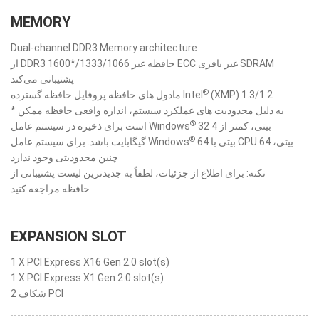
MEMORY
Dual-channel DDR3 Memory architecture
از DDR3 1600*/1333/1066 حافظه غیر ECC غیر بافری SDRAM
پشتیبانی می‌کند
®
مادول های حافظه پروفایل حافظه گسترده Intel
(XMP) 1.3/1.2
* به دلیل محدودیت های عملکرد سیستم، اندازه واقعی حافظه ممکن
®
32 بیتی، کمتر از 4
است برای ذخیره در سیستم عامل Windows
®
64 بیتی با CPU 64 بیتی،
گیگابایت باشد. برای سیستم عامل Windows
چنین محدودیتی وجود ندارد
نکته: برای اطلاع از جزئیات، لطفاً به جدیدترین لیست پشتیبانی از
حافظه مراجعه کنید
EXPANSION SLOT
1 X PCI Express X16 Gen 2.0 slot(s)
1 X PCI Express X1 Gen 2.0 slot(s)
2 شکاف PCI