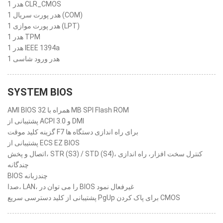
1 هدر CLR_CMOS
1 هدر پورت سریال (COM)
1 هدر پورت موازی (LPT)
1 هدر TPM
1 هدر IEEE 1394a
1 هدر ورود شاسی
SYSTEM BIOS
AMI BIOS همراه با 32 MB SPI Flash ROM
پشتیبانی از ACPI 3.0 و DMI
گزینه کلید موقت F7 برای راه اندازی دستگاه ها
پشتیبانی از ECS EZ BIOS
اتصال و پخش، ‎STR (S3) / STD (S4)‎، کنترل سخت افزار، راه اندازی
چندگانه
BIOS چندزبانه
صدا، LAN، را می توان در BIOS غیرفعال نمود
پشتیبانی از کلید دسترسی سریع PgUp برای پاک کردن CMOS