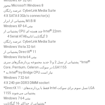
Windows XP 32-bit
مجوز Microsoft Windows 8
عرضه رایگان: CyberLink Media Suite
4 X SATA II 3Gb/s connector(s)
پشتیبانی از ابزار M.I.B III
Windows XP 64 بیتی
®
پشتیبانی از CPU چند هسته ای Intel
22nm
4 ‎Serial ATAII‎‏ 3 گیگابایت/ثانیه
عرضه رایگان: CyberLink Media Suite
Windows Vista 32-bit
®
پشتیبانی از DirectX
11
Windows Vista 64 بیتی
®
پشتیبانی از نسل 2 و 3 جدید مجموعه پردازشگرهای سری ™Intel
Core،‏ Pentium،‏ Celeron در سوکت LGA1155
®
Ivy Bridge CPU نیاز است
* به Intel
Windows 7 32-bit
4 X 240-pin DDR3 DIMM socket
*DirectX 11 - فقط با پردازنده‌های Intel نسل سوم برای سوکت LGA
1155 پشتیبانی می‌شوند
Windows 7 64 بیتی
پشتیبانی از حداکثر 16 گیگابایت*