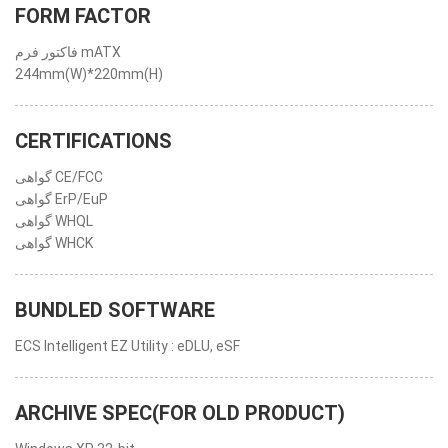
FORM FACTOR
فاکتور فرم mATX
244mm(W)*220mm(H)
CERTIFICATIONS
گواهی CE/FCC
گواهی ErP/EuP
گواهی WHQL
گواهی WHCK
BUNDLED SOFTWARE
ECS Intelligent EZ Utility : eDLU, eSF
ARCHIVE SPEC(FOR OLD PRODUCT)