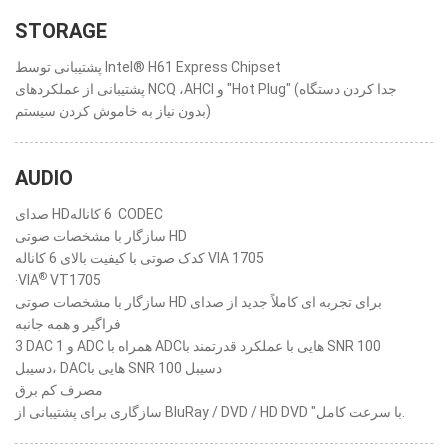
STORAGE
پشتیبانی توسط Intel® H61 Express Chipset
پشتیبانی از عملکردهای NCQ ،AHCI و "Hot Plug" (جدا کردن دستگاه
بدون نیاز به خاموش کردن سیستم)
AUDIO
صدای HD‏ 6 کاناله CODEC
سازگار با مشخصات صوتی HD
کدک صوتی با کیفیت بالای 6 کاناله VIA 1705
®
‧VIA
VT1705
سازگار با مشخصات صوتی HD برای تجربه ای کاملاً جدید از صدای
فراگیر و همه جانبه
3 DAC و 1 ADC همراه با ADCهایی با عملکرد قدرتمند با SNR 100
دسیبل، DACهایی با SNR 100 دسیبل
مصرف کم برق
سازگاری برای پشتیبانی از BluRay / DVD / HD DVD "با سرعت کامل.