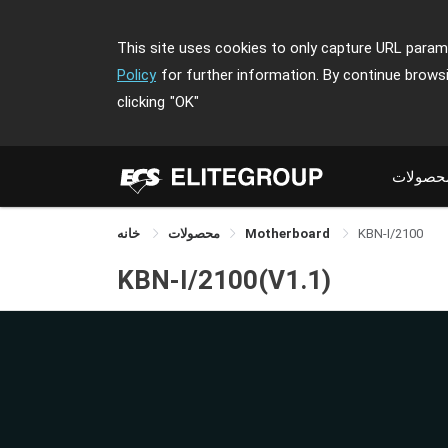
This site uses cookies to only capture URL parame
Policy
for further information. By continue brows
clicking
"OK"
حصولات
خانه
محصولات
Motherboard
KBN-I/2100
KBN-I/2100(V1.1)