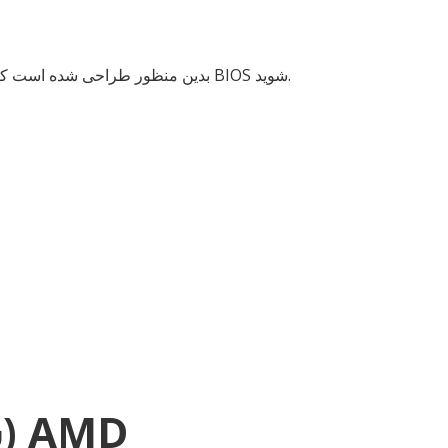
Press 2 BIOS بدین منظور طراحی شده است که وقتی سیستم خاموش است، با فشردن دکمه خاموش/روشن به مدت 2 ثانیه، بتوانید مستقیماً وارد BIOS شوید.
پردازنده SoC (سیستم روی تراشه) AMD