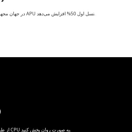
AMD APU شما را به اولین پردازنده x86 چهارهسته‌ای از نوع "سیستم روی تراشه" (SoC) در جهان مجهز می‌کند و عملکرد را از طریق APU نسل اول 50% افزایش می‌دهد.
HD
همه فیلمهای H.264، VC-1 و MPEG-2 را با کمترین میزان استفاده از CPU از طریق کارت گرافیک توکار تراشه یا CPU به صورت روان پخش کنید.