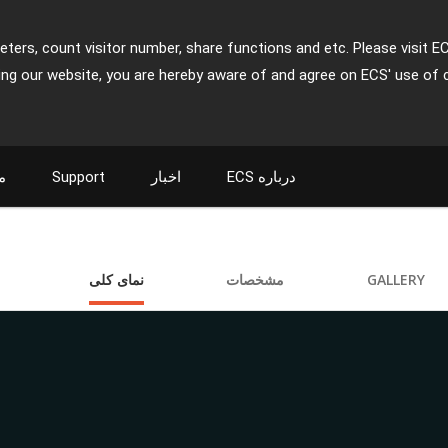
ters, count visitor number, share functions and etc. Please visit E
ing our website, you are hereby aware of and agree on ECS' use of 
م
Support
اخبار
ECS درباره
نمای کلی
مشخصات
GALLERY