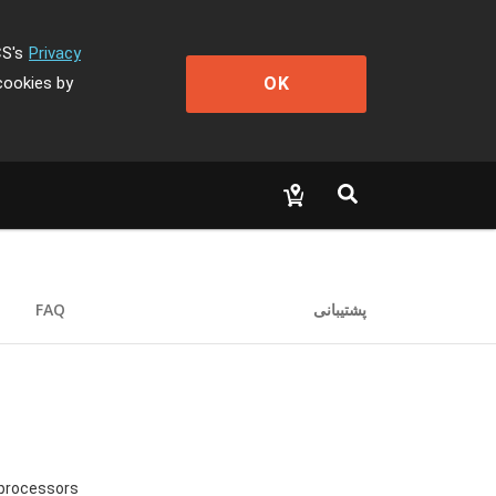
CS's
Privacy
OK
cookies by
FAQ
پشتیبانی
 processors