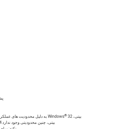
پشتیبانی 
®
32 بیتی،
* به دلیل محدودیت های عملکرد سیستم، اندازه واقعی حافظه ممکن است برای ذخیره در سیستم عامل Windows
64 بیتی با CPU 64 بیتی، چنین محدودیتی وجود ندارد
نکته: برای