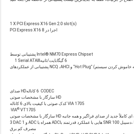
1 X PCI Express X16 Gen 2.0 slot(s)
‎PCI Express X16‎ اجرا در 8
پشتیبانی توسط Intel® NM70 Express Chipset
1 ‎Serial ATAIII‎‏ 6 گیگابایت/ثانیه
صدای HD‏ 6 کاناله CODEC
سازگار با مشخصات صوتی HD
کدک صوتی با کیفیت بالای 6 کاناله VIA 1705
®
‧VIA
VT1705
سازگار با مشخصات صوتی HD ملاً جدید از صدای فراگیر و همه جانبه
مصرف کم برق