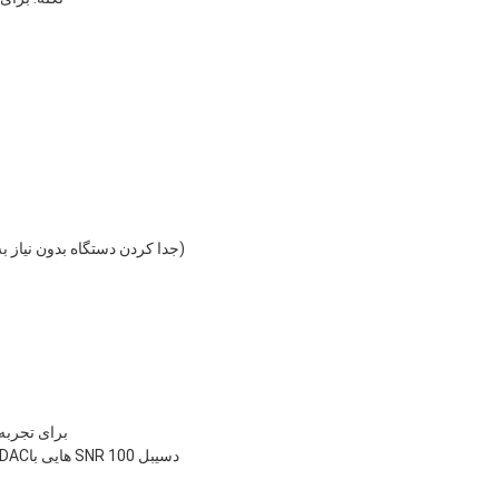
پشتیبانی از عملکردهای NCQ ،AHCI و "Hot Plug" (جدا کردن دستگاه بدون نیاز به خاموش کردن سیستم)
برای تجربه ای کا
3 DAC و 1 ADC همراه با ADCهایی با عملکرد قدرتمند با SNR 100 دسیبل، DACهایی با SNR 100 دسیبل