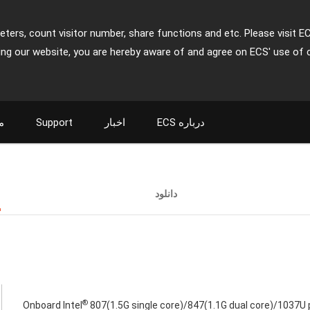
ters, count visitor number, share functions and etc. Please visit E
ing our website, you are hereby aware of and agree on ECS' use of 
م
Support
اخبار
ECS درباره
دانلود
م
®
Onboard Intel
807(1.5G single core)/847(1.1G dual core)/1037U