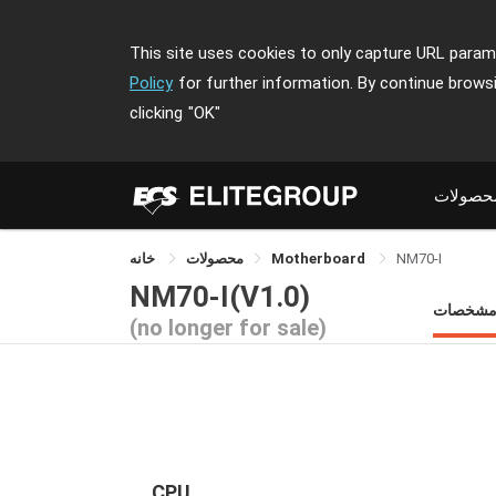
This site uses cookies to only capture URL parame
Policy
for further information. By continue brows
clicking
"OK"
حصولات
خانه
محصولات
Motherboard
NM70-I
NM70-I(V1.0)
شخصات
(no longer for sale)
CPU