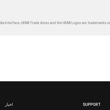
dia Interface, HDMI Trade dress and the HDMI Logos are trademarks o
اخبار
SUPPORT