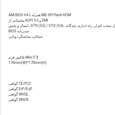
AMI BIOS همراه با 64 MB SPI Flash ROM
پشتیبانی از ACPI 3.0 و DMI
اتصال و پخش، ‎STR (S3) / STD (S4)‎، ت افزار، راه اندازی چندگانه
BIOS چندزبانه
عملکرد نمایشگر دوتایی
فاکتور فرم Mini ITX
170mm(W)*170mm(H)
گواهی CE/FCC
گواهی ErP/EuP
گواهی WHQL
گواهی WHCK