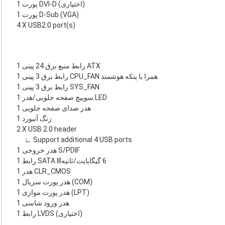
1 پورت DVI-D (اختیاری)
1 پورت D-Sub (VGA)
4 X USB2.0 port(s)
1 رابط منبع برق 24 پینی ATX
1 رابط برق 3 پینی CPU_FAN همرا با پنکه هوشمند
1 رابط برق 3 پینی SYS_FAN
1 سوییچ صفحه جلویی/هدر LED
1 هدر صدای صفحه جلویی
1 زنگ آنبورد
2 X USB 2.0 header
∟ Support additional 4 USB ports
1 هدر خروجی S/PDIF
1 رابط SATA III‏ 6 گیگابایت/ثانیه
1 هدر CLR_CMOS
1 هدر پورت سریال (COM)
1 هدر پورت موازی (LPT)
1 هدر ورود شاسی
1 رابط LVDS (اختیاری)