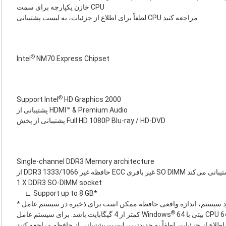
خازن یکپارچه برای سمت CPU
لطفاً برای اطلاع از جزئیات، به لیست پشتیبانی CPU مراجعه کنید
®
Intel
NM70 Express Chipset
®
Support Intel
HD Graphics 2000
پشتیبانی از HDMI™ & Premium Audio
پشتیبانی از پخش Full HD 1080P Blu-ray / HD-DVD
Single-channel DDR3 Memory architecture
از DDR3 1333/1066 حافظه غیر ECC غیر بافری SO DIMM می‌کند
1 X DDR3 SO-DIMM socket
∟ Support up to 8 GB*
®
کمتر از 4 گیگابایت باشد. برای سیستم عامل Windows
 اطلاع از جزئیات، لطفاً به جدیدترین لیست پشتیبانی از حافظه مراجعه کنید