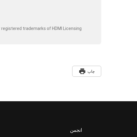
r registered trademarks of HDMI Licensing
print
چاپ
انجمن