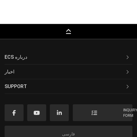
keyboard_capslock
ECS درباره
اخبار
SUPPORT
INQUIR
FORM
فارسی