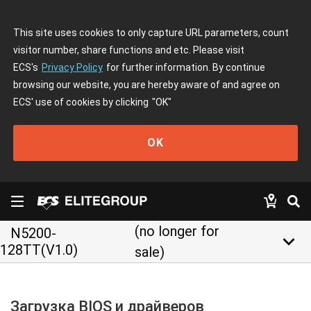
This site uses cookies to only capture URL parameters, count
visitor number, share functions and etc. Please visit
ECS's
Privacy Policy
for further information. By continue
browsing our website, you are hereby aware of and agree on
ECS' use of cookies by clicking
"OK"
OK
(no longer for
N5200-
keyboard_arrow_down
128TT(V1.0)
sale)
Загрузка BIOS и драйверов