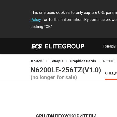
This site uses cookies to only capture URL parame
Policy
for further information. By continue brows
clicking
"OK"
Товары
Домой
Товары
Graphics Cards
N6200LE
N6200LE-256TZ(V1.0)
СПЕЦ
(no longer for sale)
GPU (ВИДЕОУСКОРИТЕЛЬ)