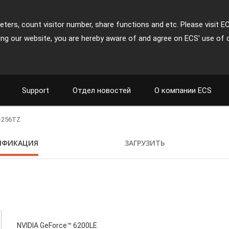
ters, count visitor number, share functions and etc. Please visit E
ing our website, you are hereby aware of and agree on ECS' use of 
Support
Отдел новостей
О компании ECS
-256TZ
ИФИКАЦИЯ
ЗАГРУЗИТЬ
NVIDIA GeForce™ 6200LE