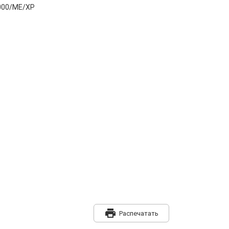
2000/ME/XP
print
Распечатать