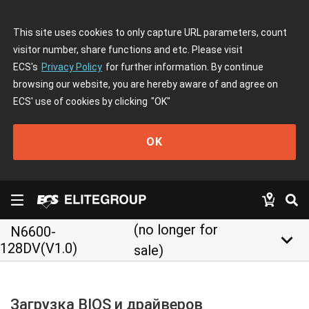
This site uses cookies to only capture URL parameters, count
visitor number, share functions and etc. Please visit
ECS's
Privacy Policy
for further information. By continue
browsing our website, you are hereby aware of and agree on
ECS' use of cookies by clicking
"OK"
OK
(no longer for
N6600-
keyboard_arrow_down
128DV(V1.0)
sale)
Загрузка BIOS и драйверов