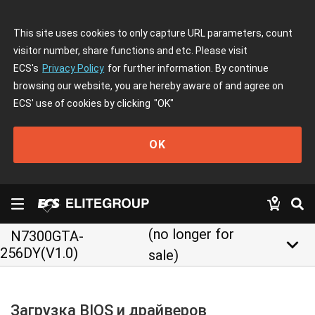
This site uses cookies to only capture URL parameters, count
visitor number, share functions and etc. Please visit
ECS's
Privacy Policy
for further information. By continue
browsing our website, you are hereby aware of and agree on
ECS' use of cookies by clicking
"OK"
OK
(no longer for
N7300GTA-
keyboard_arrow_down
256DY(V1.0)
sale)
Загрузка BIOS и драйверов