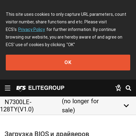
This site uses cookies to only capture URL parameters, count
visitor number, share functions and etc. Please visit
ECS's
Privacy Policy
for further information. By continue
browsing our website, you are hereby aware of and agree on
ECS' use of cookies by clicking
"OK"
OK
(no longer for
N7300LE-
keyboard_arrow_down
128TY(V1.0)
sale)
Загрузка BIOS и драйверов