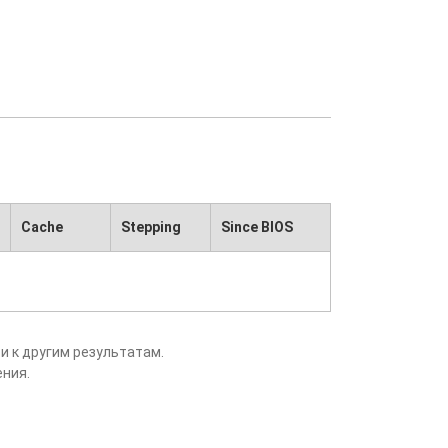
Cache
Stepping
Since BIOS
и к другим результатам.
ения.