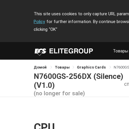
This site uses cookies to only capture URL parame
Policy
for further information. By continue brows
clicking
"OK"
Товары
Домой
Товары
Graphics Cards
N7600GS-
N7600GS-256DX (Silence)
(V1.0)
С
(no longer for sale)
CPU