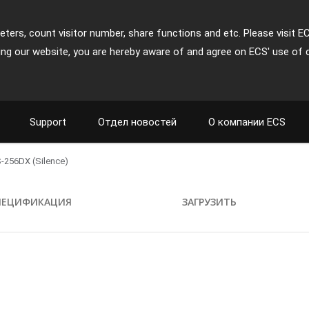
ters, count visitor number, share functions and etc. Please visit E
ing our website, you are hereby aware of and agree on ECS' use of 
Support
Отдел новостей
О компании ECS
256DX (Silence)
ПЕЦИФИКАЦИЯ
ЗАГРУЗИТЬ