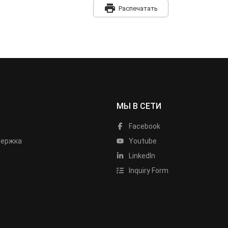
print
Распечатать
МЫ В СЕТИ
Facebook
держка
Youtube
LinkedIn
Inquiry Form