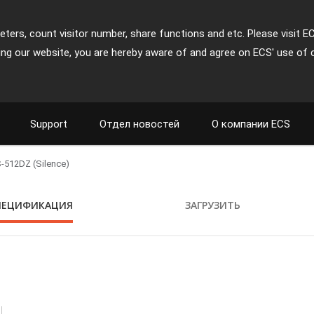
ters, count visitor number, share functions and etc. Please visit E
ing our website, you are hereby aware of and agree on ECS' use of 
Support
Отдел новостей
О компании ECS
512DZ (Silence)
ПЕЦИФИКАЦИЯ
ЗАГРУЗИТЬ