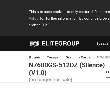
This site uses cookies to only capture URL parame
Policy
for further information. By continue brows
clicking
"OK"
Товары
Домой
Товары
Graphics Cards
N7600GS-
N7600GS-512DZ (Silence)
(V1.0)
С
(no longer for sale)