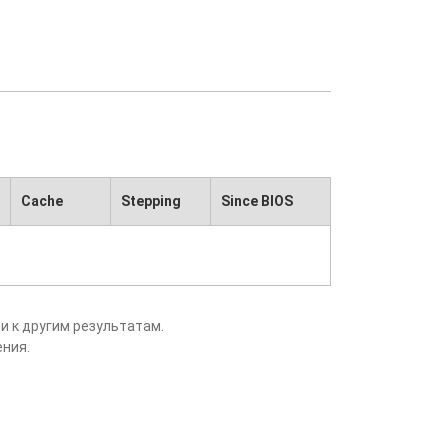
Cache
Stepping
Since BIOS
и к другим результатам.
ения.