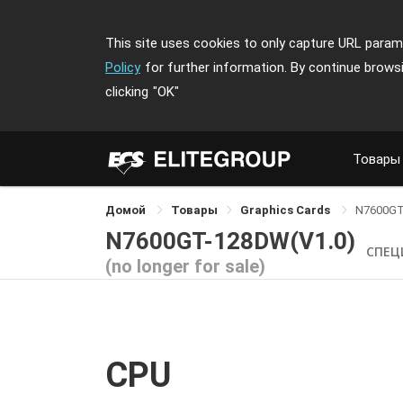
This site uses cookies to only capture URL parame
Policy
for further information. By continue brows
clicking
"OK"
Товары
Домой
Товары
Graphics Cards
N7600G
N7600GT-128DW(V1.0)
СПЕЦ
(no longer for sale)
CPU