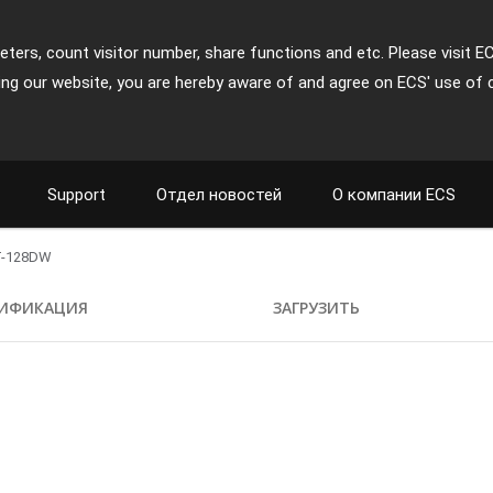
ters, count visitor number, share functions and etc. Please visit E
ing our website, you are hereby aware of and agree on ECS' use of 
Support
Отдел новостей
О компании ECS
T-128DW
ИФИКАЦИЯ
ЗАГРУЗИТЬ