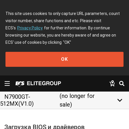
This site uses cookies to only capture URL parameters, count
visitor number, share functions and etc. Please visit
ECS's
Privacy Policy
for further information. By continue
browsing our website, you are hereby aware of and agree on
ECS' use of cookies by clicking
"OK"
OK
(no longer for
N7900GT-
keyboard_arrow_down
512MX(V1.0)
sale)
Загрузка BIOS и драйверов