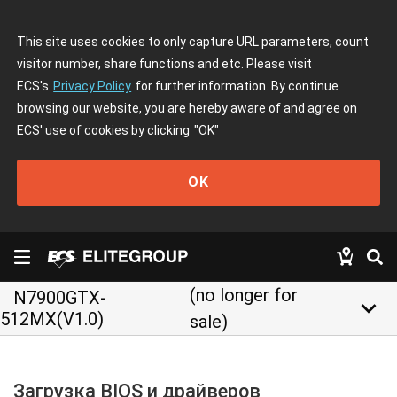
This site uses cookies to only capture URL parameters, count
visitor number, share functions and etc. Please visit
ECS's
Privacy Policy
for further information. By continue
browsing our website, you are hereby aware of and agree on
ECS' use of cookies by clicking
"OK"
OK
(no longer for
N7900GTX-
keyboard_arrow_down
512MX(V1.0)
sale)
Загрузка BIOS и драйверов