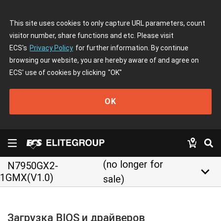
This site uses cookies to only capture URL parameters, count
visitor number, share functions and etc. Please visit
ECS's
Privacy Policy
for further information. By continue
browsing our website, you are hereby aware of and agree on
ECS' use of cookies by clicking
"OK"
OK
(no longer for
N7950GX2-
keyboard_arrow_down
1GMX(V1.0)
sale)
Загрузка BIOS и драйверов