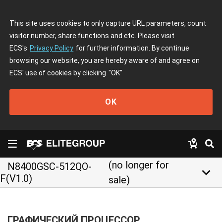
This site uses cookies to only capture URL parameters, count
visitor number, share functions and etc. Please visit
ECS's
Privacy Policy
for further information. By continue
browsing our website, you are hereby aware of and agree on
ECS' use of cookies by clicking
"OK"
OK
(no longer for
N8400GSC-512QO-
keyboard_arrow_down
F(V1.0)
sale)
ГРАФИЧЕСКИЙ ПРОЦЕССОР