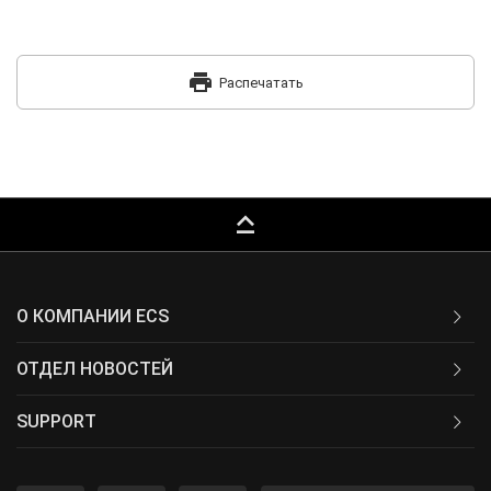
print
Распечатать
keyboard_capslock
О КОМПАНИИ ECS
ОТДЕЛ НОВОСТЕЙ
SUPPORT