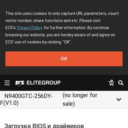
This site uses cookies to only capture URL parameters, count
visitor number, share functions and etc. Please visit
ECS's
Privacy Policy
for further information. By continue
browsing our website, you are hereby aware of and agree on
ECS' use of cookies by clicking
"OK"
OK
(no longer for
N9400GTC-256DY-
keyboard_arrow_down
F(V1.0)
sale)
Загрузка BIOS и драйверов