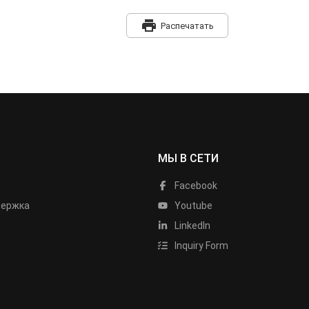
print
Распечатать
МЫ В СЕТИ
Facebook
держка
Youtube
LinkedIn
Inquiry Form