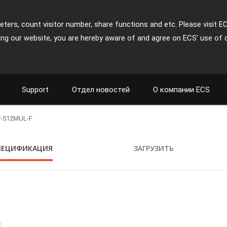
ters, count visitor number, share functions and etc. Please visit E
ing our website, you are hereby aware of and agree on ECS' use of 
Support
Отдел новостей
О компании ECS
-512MUL-F
ПЕЦИФИКАЦИЯ
ЗАГРУЗИТЬ