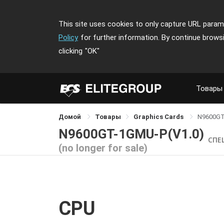
This site uses cookies to only capture URL parame
Policy
for further information. By continue brows
clicking
"OK"
Товары
Домой
Товары
Graphics Cards
N9600GT
N9600GT-1GMU-P(V1.0)
СПЕ
(no longer for sale)
CPU