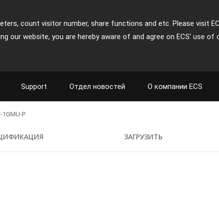
ters, count visitor number, share functions and etc. Please visit E
ing our website, you are hereby aware of and agree on ECS' use of 
Support
Отдел новостей
О компании ECS
-1GMU-P
ЦИФИКАЦИЯ
ЗАГРУЗИТЬ