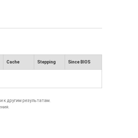
Cache
Stepping
Since BIOS
и к другим результатам.
ения.