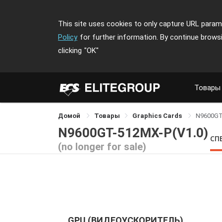
This site uses cookies to only capture URL parame
Policy
for further information. By continue brows
clicking
"OK"
Товары
Домой
Товары
Graphics Cards
N9600GT
N9600GT-512MX-P(V1.0)
СП
(no longer for sale)
GPU (ВИДЕОУСКОРИТЕЛЬ)