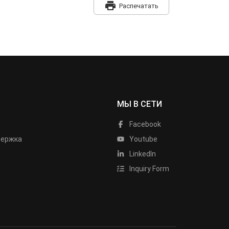
print
Распечатать
МЫ В СЕТИ
Facebook
держка
Youtube
LinkedIn
Inquiry Form