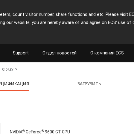
ters, count visitor number, share functions and etc. Please visit E
ing our website, you are hereby aware of and agree on ECS' use of 
Support
Отдел новостей
О компании ECS
-512MX-P
ЕЦИФИКАЦИЯ
ЗАГРУЗИТЬ
®
®
NVIDIA
GeForce
9600 GT GPU