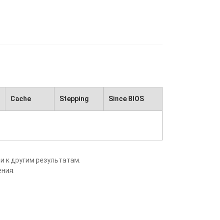
Cache
Stepping
Since BIOS
и к другим результатам.
ения.