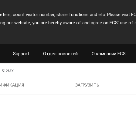
ters, count visitor number, share functions and etc. Please visit E
ing our website, you are hereby aware of and agree on ECS' use of 
Support
Отдел новостей
О компании ECS
-512MX
ИФИКАЦИЯ
ЗАГРУЗИТЬ