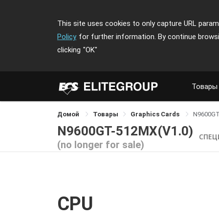
This site uses cookies to only capture URL parame
Policy
for further information. By continue brows
clicking
"OK"
Товары
Домой
Товары
Graphics Cards
N9600GT
N9600GT-512MX(V1.0)
СПЕЦ
(no longer for sale)
CPU