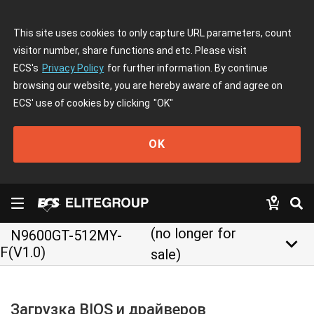
This site uses cookies to only capture URL parameters, count
visitor number, share functions and etc. Please visit
ECS's
Privacy Policy
for further information. By continue
browsing our website, you are hereby aware of and agree on
ECS' use of cookies by clicking
"OK"
OK
(no longer for
N9600GT-512MY-
keyboard_arrow_down
F(V1.0)
sale)
Загрузка BIOS и драйверов