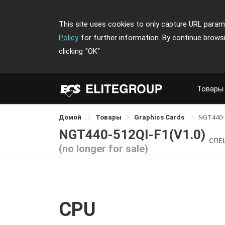
This site uses cookies to only capture URL parame
Policy
for further information. By continue brows
clicking
"OK"
Товары
Домой
Товары
Graphics Cards
NGT440-
NGT440-512QI-F1(V1.0)
СПЕ
(no longer for sale)
CPU