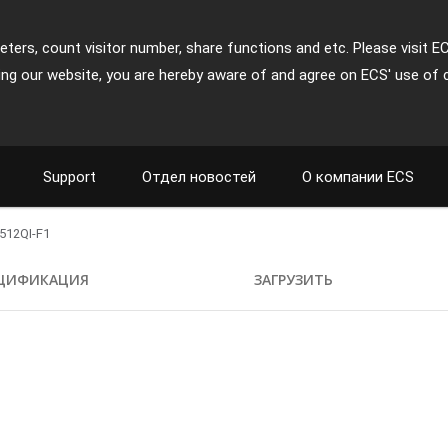
ters, count visitor number, share functions and etc. Please visit E
ing our website, you are hereby aware of and agree on ECS' use of 
Support
Отдел новостей
О компании ECS
512QI-F1
ЦИФИКАЦИЯ
ЗАГРУЗИТЬ