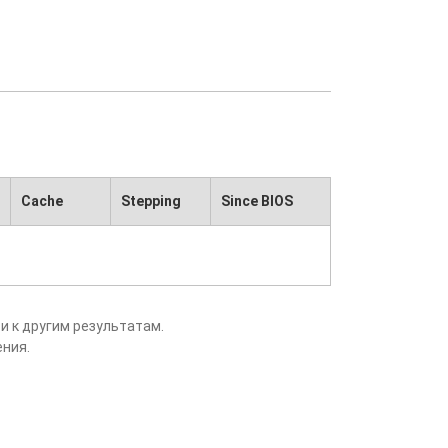
Cache
Stepping
Since BIOS
и к другим результатам.
ения.