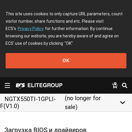
This site uses cookies to only capture URL parameters, count
visitor number, share functions and etc. Please visit
ECS's
Privacy Policy
for further information. By continue
browsing our website, you are hereby aware of and agree on
ECS' use of cookies by clicking
"OK"
OK
(no longer for
NGTX550TI-1GPLI-
keyboard_arrow_down
F(V1.0)
sale)
Загрузка BIOS и драйверов