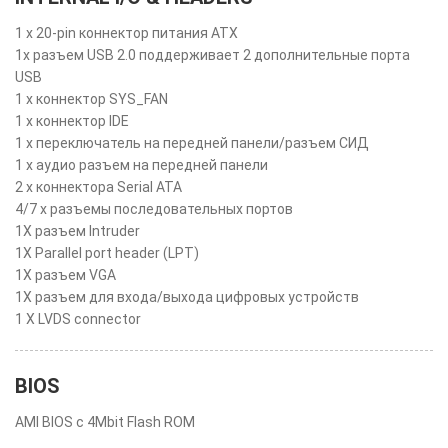
1 x 20-pin коннектор питания ATX
1x разъем USB 2.0 поддерживает 2 дополнительные порта
USB
1 x коннектор SYS_FAN
1 x коннектор IDE
1 x переключатель на передней панели/разъем СИД
1 x аудио разъем на передней панели
2 x коннектора Serial ATA
4/7 x разъемы последовательных портов
1X разъем Intruder
1X Parallel port header (LPT)
1X разъем VGA
1X разъем для входа/выхода цифровых устройств
1 X LVDS connector
BIOS
AMI BIOS с 4Mbit Flash ROM