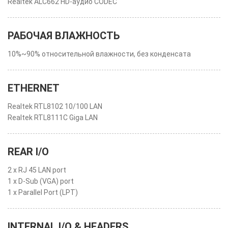
Realtek ALC662 HD-аудио CODEC
РАБОЧАЯ ВЛАЖНОСТЬ
10%~90% относительной влажности, без конденсата
ETHERNET
Realtek RTL8102 10/100 LAN
Realtek RTL8111C Giga LAN
REAR I/O
2 x RJ 45 LAN port
1 x D-Sub (VGA) port
1 x Parallel Port (LPT)
INTERNAL I/O & HEADERS