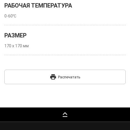
РАБОЧАЯ ТЕМПЕРАТУРА
0-60℃
РАЗМЕР
170 x 170 мм
print
Распечатать
keyboard_capslock