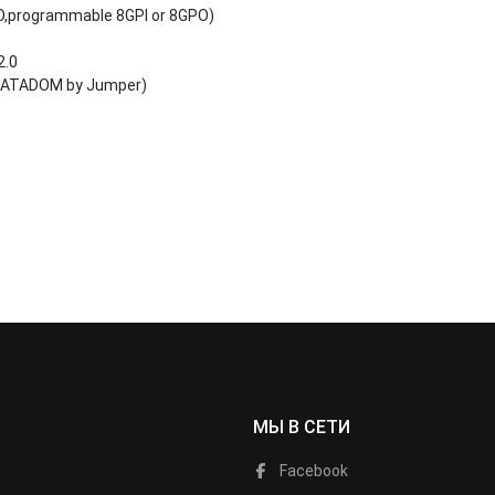
O,programmable 8GPI or 8GPO)
2.0
t SATADOM by Jumper)
МЫ В СЕТИ
Facebook