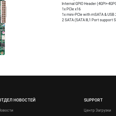
Internal GPIO Header (4GPI+4GP
1x PCIe x16
1x mini-PCIe with mSATA & USB 
2 SATA (SATA III,1 Port suppor
ОТДЕЛ НОВОСТЕЙ
SUPPORT
Новости
Центр Загрузки